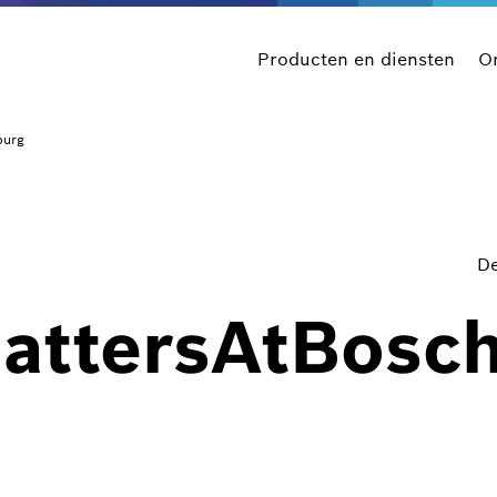
Producten en diensten
On
burg
De
attersAtBosc