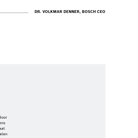
DR. VOLKMAR DENNER, BOSCH CEO
door
ens
aat
elen