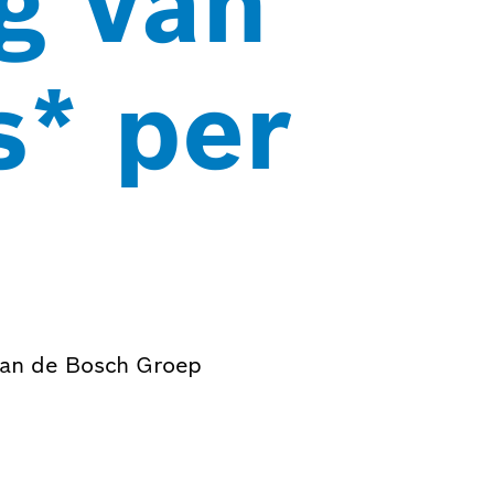
g van
s* per
 van de Bosch Groep