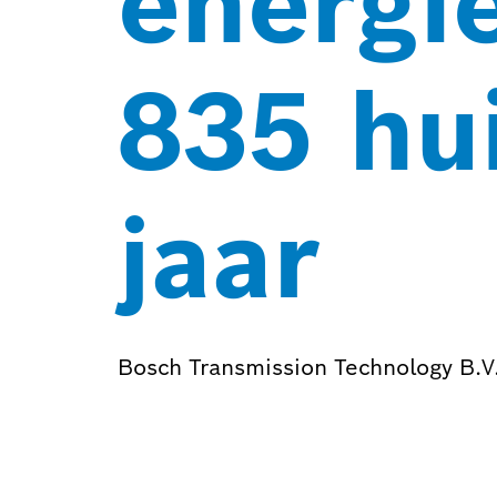
energi
835 hu
jaar
Bosch Transmission Technology B.V.