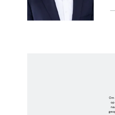
Om 
op
na
geo