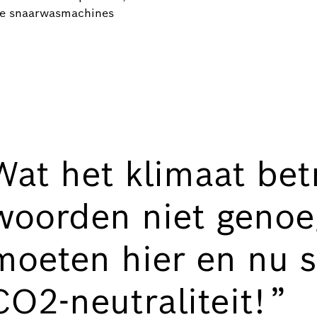
de snaarwasmachines
Wat het klimaat betr
woorden niet genoe
moeten hier en nu s
CO2-neutraliteit!